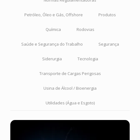
Normas Regulamentadoras
Petróleo, Óleo e Gás, Offshore
Produtos
Química
Rodovias
Saúde e Segurança do Trabalho
Segurança
Siderurgia
Tecnologia
Transporte de Cargas Perigosas
Usina de Álcool / Bioenergia
Utilidades (Água e Esgoto)