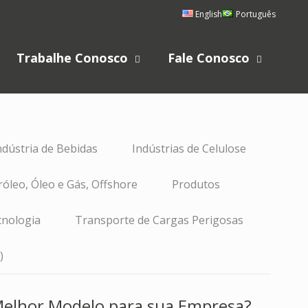
English
Português
Trabalhe Conosco
Fale Conosco
ndústria de Bebidas
Indústrias de Celulose
róleo, Óleo e Gás, Offshore
Produtos
nologia
Transporte de Cargas Perigosas
)
 Melhor Modelo para sua Empresa?