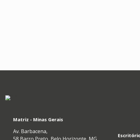
Matriz - Minas Gerais
Av. Barbacena,
Escritóri
58 Barro Preto, Belo Horizonte, MG