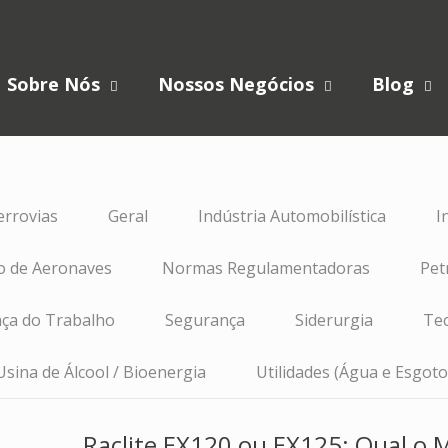
Sobre Nós
Nossos Negócios
Blog
errovias
Geral
Indústria Automobilística
I
 de Aeronaves
Normas Regulamentadoras
Pet
ça do Trabalho
Segurança
Siderurgia
Tec
Usina de Álcool / Bioenergia
Utilidades (Água e Esgoto
Raclite EX120 ou EX125: Qual o