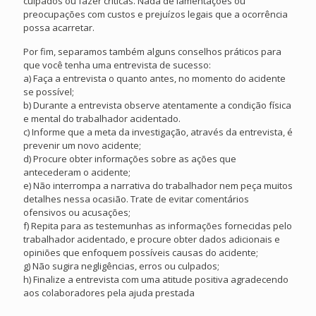
culpados ou fazer críticas. Nada de lamentações ou
preocupações com custos e prejuízos legais que a ocorrência
possa acarretar.
Por fim, separamos também alguns conselhos práticos para
que você tenha uma entrevista de sucesso:
a) Faça a entrevista o quanto antes, no momento do acidente
se possível;
b) Durante a entrevista observe atentamente a condição física
e mental do trabalhador acidentado.
c) Informe que a meta da investigação, através da entrevista, é
prevenir um novo acidente;
d) Procure obter informações sobre as ações que
antecederam o acidente;
e) Não interrompa a narrativa do trabalhador nem peça muitos
detalhes nessa ocasião. Trate de evitar comentários
ofensivos ou acusações;
f) Repita para as testemunhas as informações fornecidas pelo
trabalhador acidentado, e procure obter dados adicionais e
opiniões que enfoquem possíveis causas do acidente;
g) Não sugira negligências, erros ou culpados;
h) Finalize a entrevista com uma atitude positiva agradecendo
aos colaboradores pela ajuda prestada